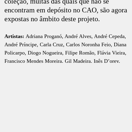
coleção, muitas das quais que não se
encontram em depósito no CAO, são agora
expostas no âmbito deste projeto.
Artistas:
Adriana Proganó, André Alves, André Cepeda,
André Príncipe, Carla Cruz, Carlos Noronha Feio, Diana
Policarpo, Diogo Nogueira, Filipe Romão, Flávia Vieira,
Francisco Mendes Moreira, Gil Madeira, Inês D’orey,
João Gabriel, João Maria Gusmão + Pedro Paiva, João
Onofre, João Pais Filipe, João Pedro Vale + Nuno
Fechar
Alexandre Ferreira, Maria Condado, Mariana Gomes,
Mauro Cerqueira, Miguel Januário, Pedro Valdez
Cardoso, Roger Paulino, Sara & André, Susana
Gaudêncio, Tiago Alexandre, Valter Ventura e Vasco
Araújo