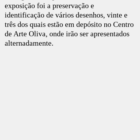
exposição foi a preservação e
identificação de vários desenhos, vinte e
três dos quais estão em depósito no Centro
de Arte Oliva, onde irão ser apresentados
alternadamente.
Jaime Fernandes nasceu na aldeia de
Fechar
Barco (Covilhã) onde viveu até aos 38
anos, idade em que foi internado no
Hospital Miguel Bombarda (Lisboa) onde
viria a morrer em 1969. O artista começou
inesperadamente a desenhar quando tinha
mais de sessenta anos e estava internado
há mais de trinta. Os seus desenhos