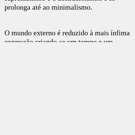
prolonga até ao minimalismo.
O mundo externo é reduzido à mais ínfima
expressão criando-se um tempo e um
modo próprio intrínseco ao ato criativo,
Fechar
projetado na obra. Falamos também da
possibilidade de um regresso à imagem
primordial, à imagem como experiência
emocional. Será assim que as obras nesta
exposição se apresentam: vêm de um lugar
onde a imagem original foi banida,
afirmam o seu desassombro e exigem do
visitante a generosidade de um olhar
límpido e acolhedor.