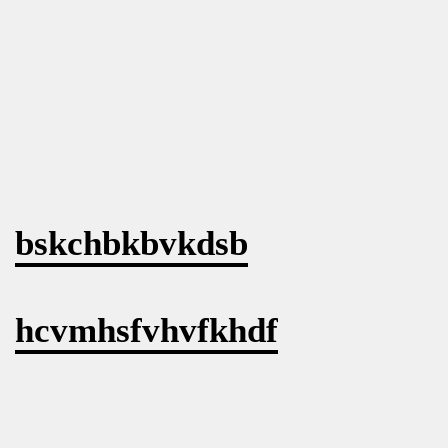
bskchbkbvkdsb
hcvmhsfvhvfkhdf