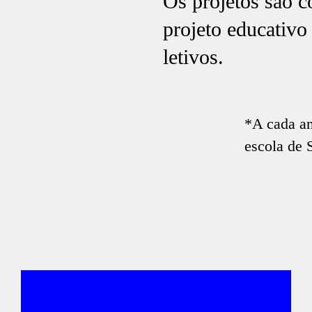
Os projetos são c
projeto educativo
letivos.
*A cada an
escola de 