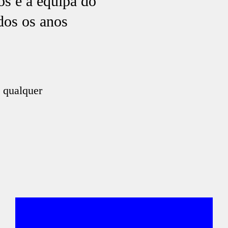
os e a equipa do
odos os anos
 qualquer