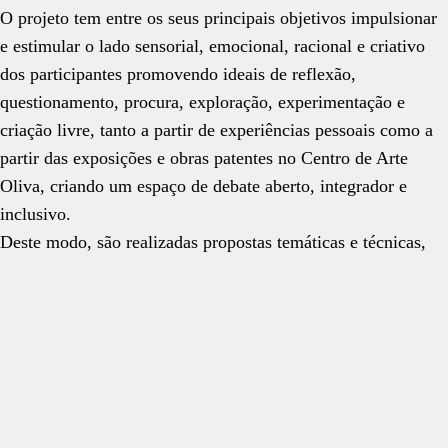
O projeto tem entre os seus principais objetivos impulsionar
e estimular o lado sensorial, emocional, racional e criativo
dos participantes promovendo ideais de reflexão,
questionamento, procura, exploração, experimentação e
criação livre, tanto a partir de experiências pessoais como a
partir das exposições e obras patentes no Centro de Arte
Oliva, criando um espaço de debate aberto, integrador e
inclusivo.
Deste modo, são realizadas propostas temáticas e técnicas,
individuais e coletivas onde se abordam e cruzam várias
linguagens artísticas e multidisciplinares no âmbito das artes
Fechar
plásticas e visuais, inseridas dentro dos parâmetros da arte
contemporânea e da arte bruta.
Coordenação
Daniel Costa
Conceção e orientação
Miguel Almeida