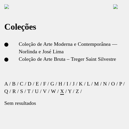
Coleções
Coleção de Arte Moderna e Contemporânea —
Norlinda e José Lima
Coleção de Arte Bruta – Treger Saint Silvestre
A
/
B
/
C
/
D
/
E
/
F
/
G
/
H
/
I
/
J
/
K
/
L
/
M
/
N
/
O
/
P
/
Q
/
R
/
S
/
T
/
U
/
V
/
W
/
X
/
Y
/
Z
/
Sem resultados