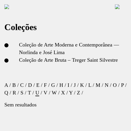
Coleções
Coleção de Arte Moderna e Contemporânea —
Norlinda e José Lima
Coleção de Arte Bruta – Treger Saint Silvestre
A
/
B
/
C
/
D
/
E
/
F
/
G
/
H
/
I
/
J
/
K
/
L
/
M
/
N
/
O
/
P
/
Q
/
R
/
S
/
T
/
U
/
V
/
W
/
X
/
Y
/
Z
/
Sem resultados