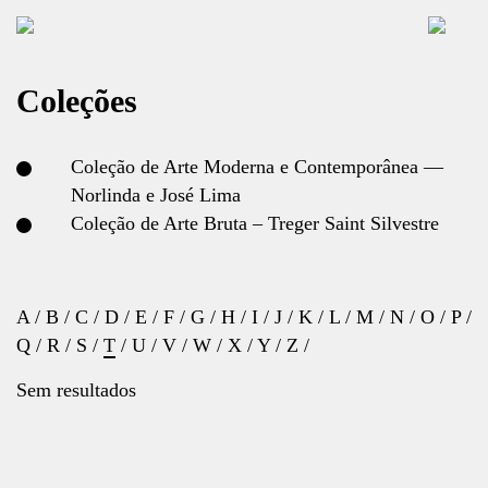
Coleções
Coleção de Arte Moderna e Contemporânea —
Norlinda e José Lima
Coleção de Arte Bruta – Treger Saint Silvestre
A
/
B
/
C
/
D
/
E
/
F
/
G
/
H
/
I
/
J
/
K
/
L
/
M
/
N
/
O
/
P
/
Q
/
R
/
S
/
T
/
U
/
V
/
W
/
X
/
Y
/
Z
/
Sem resultados