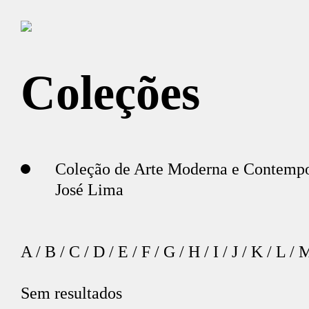
Coleções
Coleção de Arte Moderna e Contemp
José Lima
A
/
B
/
C
/
D
/
E
/
F
/
G
/
H
/
I
/
J
/
K
/
L
/
Sem resultados