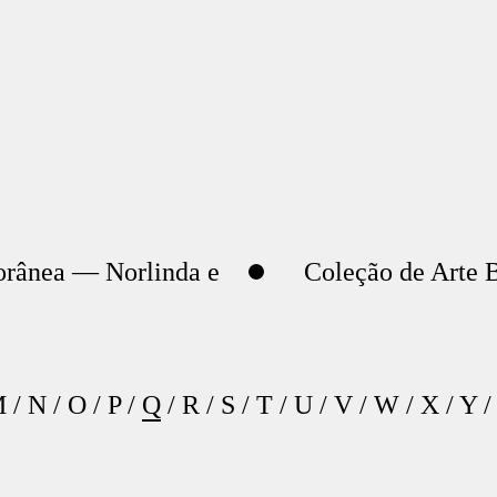
orânea — Norlinda e
Coleção de Arte B
M
/
N
/
O
/
P
/
Q
/
R
/
S
/
T
/
U
/
V
/
W
/
X
/
Y