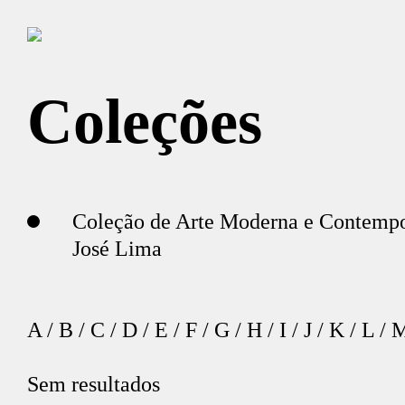
Coleções
Coleção de Arte Moderna e Contemp
José Lima
A
/
B
/
C
/
D
/
E
/
F
/
G
/
H
/
I
/
J
/
K
/
L
/
Sem resultados