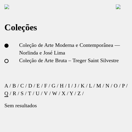
Coleções
Coleção de Arte Moderna e Contemporânea —
Norlinda e José Lima
Coleção de Arte Bruta – Treger Saint Silvestre
A
/
B
/
C
/
D
/
E
/
F
/
G
/
H
/
I
/
J
/
K
/
L
/
M
/
N
/
O
/
P
/
Q
/
R
/
S
/
T
/
U
/
V
/
W
/
X
/
Y
/
Z
/
Sem resultados