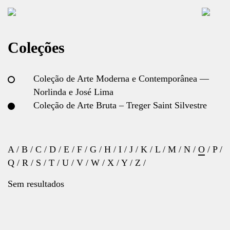
Coleções
Coleção de Arte Moderna e Contemporânea —
Norlinda e José Lima
Coleção de Arte Bruta – Treger Saint Silvestre
A
/
B
/
C
/
D
/
E
/
F
/
G
/
H
/
I
/
J
/
K
/
L
/
M
/
N
/
O
/
P
/
Q
/
R
/
S
/
T
/
U
/
V
/
W
/
X
/
Y
/
Z
/
Sem resultados