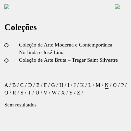
Coleções
Coleção de Arte Moderna e Contemporânea —
Norlinda e José Lima
Coleção de Arte Bruta – Treger Saint Silvestre
A
/
B
/
C
/
D
/
E
/
F
/
G
/
H
/
I
/
J
/
K
/
L
/
M
/
N
/
O
/
P
/
Q
/
R
/
S
/
T
/
U
/
V
/
W
/
X
/
Y
/
Z
/
Sem resultados