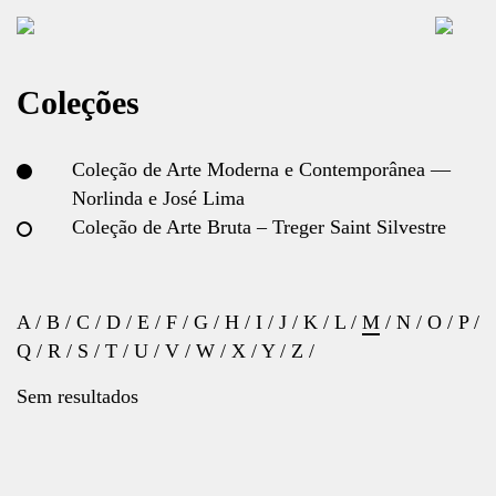
Coleções
Coleção de Arte Moderna e Contemporânea —
Norlinda e José Lima
Coleção de Arte Bruta – Treger Saint Silvestre
A
/
B
/
C
/
D
/
E
/
F
/
G
/
H
/
I
/
J
/
K
/
L
/
M
/
N
/
O
/
P
/
Q
/
R
/
S
/
T
/
U
/
V
/
W
/
X
/
Y
/
Z
/
Sem resultados