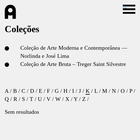
Coleções
Coleção de Arte Moderna e Contemporânea —
Norlinda e José Lima
Coleção de Arte Bruta – Treger Saint Silvestre
A
/
B
/
C
/
D
/
E
/
F
/
G
/
H
/
I
/
J
/
K
/
L
/
M
/
N
/
O
/
P
/
Q
/
R
/
S
/
T
/
U
/
V
/
W
/
X
/
Y
/
Z
/
Sem resultados