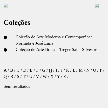
Coleções
Coleção de Arte Moderna e Contemporânea —
Norlinda e José Lima
Coleção de Arte Bruta – Treger Saint Silvestre
A
/
B
/
C
/
D
/
E
/
F
/
G
/
H
/
I
/
J
/
K
/
L
/
M
/
N
/
O
/
P
/
Q
/
R
/
S
/
T
/
U
/
V
/
W
/
X
/
Y
/
Z
/
Sem resultados