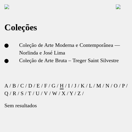
Coleções
Coleção de Arte Moderna e Contemporânea —
Norlinda e José Lima
Coleção de Arte Bruta – Treger Saint Silvestre
A
/
B
/
C
/
D
/
E
/
F
/
G
/
H
/
I
/
J
/
K
/
L
/
M
/
N
/
O
/
P
/
Q
/
R
/
S
/
T
/
U
/
V
/
W
/
X
/
Y
/
Z
/
Sem resultados