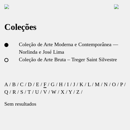
Coleções
Coleção de Arte Moderna e Contemporânea —
Norlinda e José Lima
Coleção de Arte Bruta – Treger Saint Silvestre
A
/
B
/
C
/
D
/
E
/
F
/
G
/
H
/
I
/
J
/
K
/
L
/
M
/
N
/
O
/
P
/
Q
/
R
/
S
/
T
/
U
/
V
/
W
/
X
/
Y
/
Z
/
Sem resultados