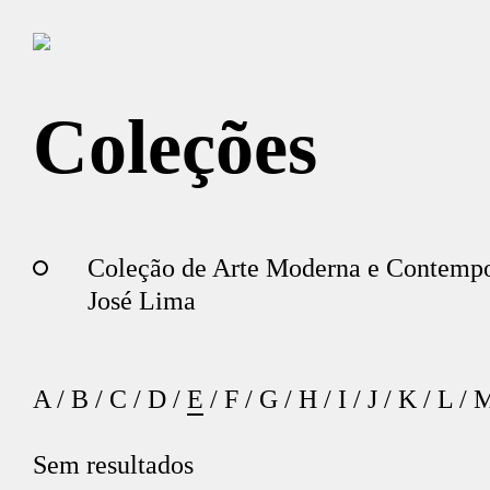
Coleções
Coleção de Arte Moderna e Contemp
José Lima
A
/
B
/
C
/
D
/
E
/
F
/
G
/
H
/
I
/
J
/
K
/
L
/
Sem resultados