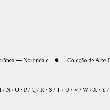
orânea — Norlinda e
Coleção de Arte B
M
/
N
/
O
/
P
/
Q
/
R
/
S
/
T
/
U
/
V
/
W
/
X
/
Y