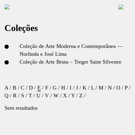
Coleções
Coleção de Arte Moderna e Contemporânea —
Norlinda e José Lima
Coleção de Arte Bruta – Treger Saint Silvestre
A
/
B
/
C
/
D
/
E
/
F
/
G
/
H
/
I
/
J
/
K
/
L
/
M
/
N
/
O
/
P
/
Q
/
R
/
S
/
T
/
U
/
V
/
W
/
X
/
Y
/
Z
/
Sem resultados