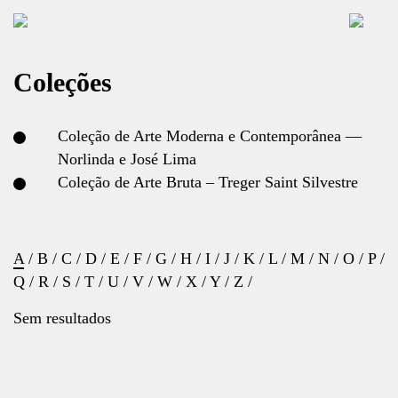
Coleções
Coleção de Arte Moderna e Contemporânea —
Norlinda e José Lima
Coleção de Arte Bruta – Treger Saint Silvestre
A
/
B
/
C
/
D
/
E
/
F
/
G
/
H
/
I
/
J
/
K
/
L
/
M
/
N
/
O
/
P
/
Q
/
R
/
S
/
T
/
U
/
V
/
W
/
X
/
Y
/
Z
/
Sem resultados