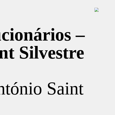
ucionários –
t Silvestre
ntónio Saint