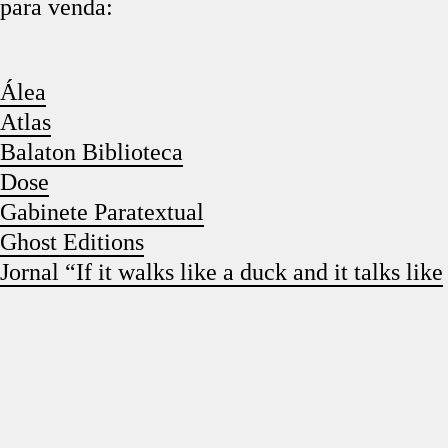
para venda:
Álea
Atlas
Balaton Biblioteca
Dose
Gabinete Paratextual
Ghost Editions
Jornal “If it walks like a duck and it talks like
a duck it’s a duck...”
Leonorana
Fechar
Livros do Alhures
Mariana Caló e Francisco Queimadela
Oficina Arara